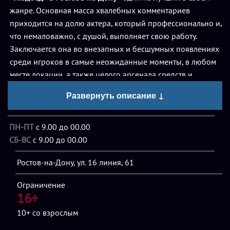
жанре. Основная масса хвалебных комментариев
приходится на долю актера, который профессионально и,
что немаловажно, с душой, выполняет свою работу.
Заключается она во внезапных и бесшумных появлениях
среди игроков в самые неожиданные моменты, в любом
месте локации, а также целого арсенала средств и
атрибутов, способных превратить любого человека в
Развернуть описание ↓
настоящее чудовище, а всех окружающих – в трепещущих
от страха жертв.
ПН-ПТ
с 9.00 до 00.00
СБ-ВС
с 9.00 до 00.00
Людоед – активный участник игры, поэтому он не
собирается тихо сидеть в темном углу, плести сеть, словно
Ростов-на-Дону, ул. 16 линия, 61
паук, и ждать, когда в его ловушки попадутся все до
единого игроки. Он нападает, пугает, хватает и утаскивает
Ограничение
слабо сопротивляющихся квестеров в свои тайные
16+
укрывища, где вдоволь насладится своим торжеством.
10+
со взрослым
Приготовьтесь к тому, что вас будут толкать, бить шокером,