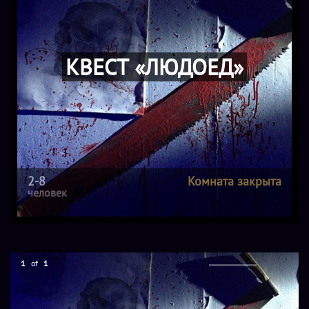
КВЕСТ «ЛЮДОЕД»
2-8
Комната закрыта
человек
1
of
1