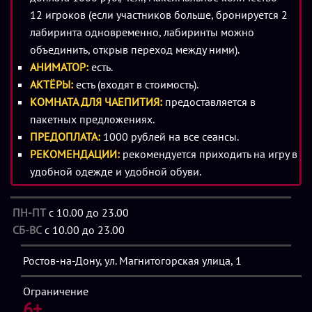
выжить.
12 игроков (если участников больше, бронируется 2
лабиринта одновременно, лабиринты можно
Особенности игры:
объединить, открыв переход между ними).
- 60 минут;
АНИМАТОР:
есть.
- лабиринт более 100 м²;
АКТЁРЫ:
есть (входят в стоимость).
- захватывающий квест в лабиринте;
КОМНАТА ДЛЯ ЧАЕПИТИЯ:
предоставляется в
- актер входит в стоимость;
пакетных предложениях.
- уровень сложности рассчитан на детей, новичков и
ПРЕДОПЛАТА:
1000 рублей на все сеансы.
опытных команд;
РЕКОМЕНДАЦИИ:
рекомендуется приходить на игру в
- после игры есть возможность проведения мероприятия в
удобной одежде и удобной обуви.
комнате отдыха для компании до 20 человек, шоу-
программы.
Описание
ПН-ПТ
с 10.00 до 23.00
СБ-ВС
с 10.00 до 23.00
Сценарий
квеста «Амонг Ас» в Ростове-на-Дону
основан
Ростов-на-Дону, ул. Магнитогорская улица, 1
на сюжете одноименной компьютерной игры,
пользующейся любовью младшего поколения.
Ограничение
Мальчишки и девчонки придут в восторг от одной только
6+