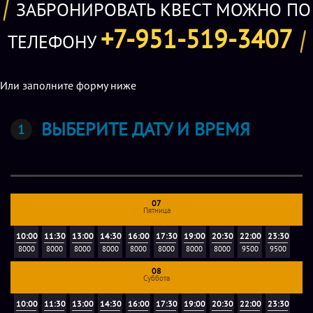
ЗАБРОНИРОВАТЬ КВЕСТ МОЖНО ПО
очередь, оправдываются и обвиняют в поломках кого-то
из «хороших» членов команды.
+7-951-519-3407
ТЕЛЕФОНУ
Квест «Амонг Ас» в Ростове-на-Дону
рассчитан на детей
от 2 лет, подростков и взрослых в количестве от 6 до 24
Или заполните форму ниже
человек.
ВЫБЕРИТЕ ДАТУ И ВРЕМЯ
07
Пятница
10:00
11:30
13:00
14:30
16:00
17:30
19:00
20:30
22:00
23:30
8000
8000
8000
8000
8000
8000
8000
8000
9500
9500
08
Суббота
10:00
11:30
13:00
14:30
16:00
17:30
19:00
20:30
22:00
23:30