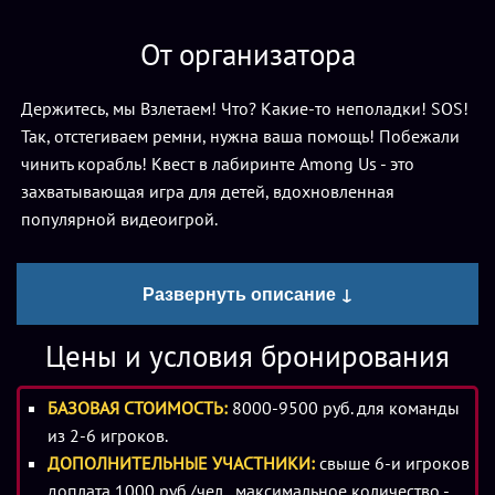
От организатора
Держитесь, мы Взлетаем! Что? Какие-то неполадки! SOS!
Так, отстегиваем ремни, нужна ваша помощь! Побежали
чинить корабль! Квест в лабиринте Among Us - это
захватывающая игра для детей, вдохновленная
популярной видеоигрой.
Игра начинается с выбора одного ребенка в качестве
Развернуть описание ↓
предателя, который будет убивать касанием других
участников. Остальные дети играют за членов экипажа и
Цены и условия бронирования
должны выполнять задания как можно скорее, чтобы
предатель не успел им помещать починить их корабль.
БАЗОВАЯ СТОИМОСТЬ:
8000-9500 руб. для команды
из 2-6 игроков.
Цель игры - для предателя найти и "убить" всех членов
ДОПОЛНИТЕЛЬНЫЕ УЧАСТНИКИ:
свыше 6-и игроков
экипажа до того, как те смогут завершить задания и
доплата 1000 руб./чел., максимальное количество -