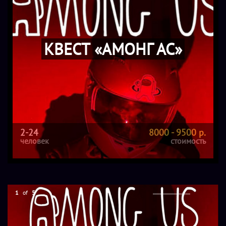
КВЕСТ «АМОНГ АС»
2-24
8000 - 9500 р.
человек
стоимость
1
of
5