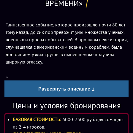
ВРЕМЕНИ»
Таинственное событие, которое произошло почти 80 лет
тому назад, до сих пор тревожит умы множества ученых,
военных и простых обывателей. В прошлом веке история,
случившаяся с американским военным кораблем, была
достоянием узких кругов, в нынешнем же получила
широкую огласку.
К сожалению, с тех пор прошло слишком много лет, и уже
нет в живых ни одного очевидца удивительных событий.
Развернуть описание ↓
Однако команды, забронировавшие
квест «КГБ.
Путешествие во времени» в Ростове
, получат шанс
Цены и условия бронирования
провести собственное расследование необыкновенного
случая и дать ему научно-обоснованное объяснение. В их
БАЗОВАЯ СТОИМОСТЬ:
6000-7500 руб. для команды
распоряжении будет только час, чтобы обследовать
из 2-4 игроков.
локацию и вынести свой вердикт. Сделать это будет