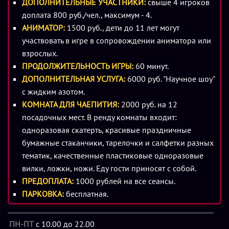
ДОПОЛНИТЕЛЬНЫЕ УЧАСТНИКИ:
свыше 4 игроков
непросто, учитывая многочисленные ребусы, ловушки и
доплата 800 руб./чел., максимум - 4.
спецэффекты. Однако главный козырь, доступный всем
АНИМАТОР:
1500 руб., дети до 11 лет могут
игрокам при успешном решении задач, машина времени,
участвовать в игре в сопровождении аниматора или
компенсирует все эти трудности.
взрослых.
ПРОДОЛЖИТЕЛЬНОСТЬ ИГРЫ:
60 минут.
Сценарий игры основан на давнем происшествии,
ДОПОЛНИТЕЛЬНАЯ УСЛУГА:
6000 руб. "Научное шоу"
получившем название «эксперимент Филадельфия». В 40-
с жидким азотом.
е годы прошлого столетия, во время Второй мировой
КОМНАТА ДЛЯ ЧАЕПИТИЯ:
2000 руб. на 12
войны, американцы (по их собственному заявлению)
посадочных мест. В ренду комнаты входит:
изобрели новое тайное оружие и решили провести
одноразовая скатерть, красивые праздничные
эксперимент, чтобы испытать его. На военной базе в
бумажные стаканчики, тарелочки и салфетки разных
Филадельфии находился корабль, снабженный
тематик, качественные пластиковые одноразовые
устройством, которое якобы могло сделать его полностью
вилки, ложки, ножи. Еду гости приносят с собой.
невидимым. Невидимым не только для вражеских
ПРЕДОПЛАТА:
1000 рублей на все сеансы.
радаров или систем слежения, а полностью, то есть
ПАРКОВКА:
бесплатная.
абсолютно невидимым. Военные генералы повернули
неведомый рубильник, и корабль со всей командой и
ПН-ПТ
с 10.00 до 22.00
вооружением действительно исчез. Исчез, но через