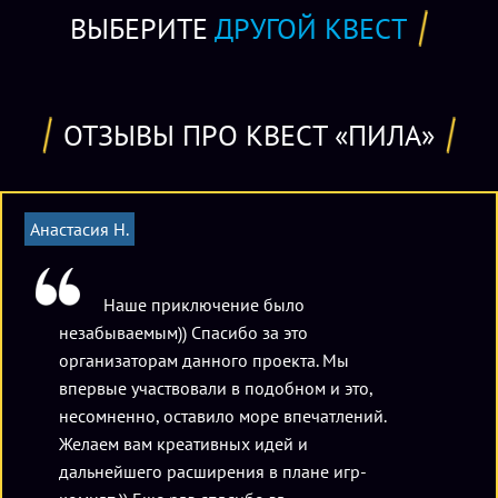
стоимость аренды - 2000 рублей час. В эту стоимость
ВЫБЕРИТЕ
ДРУГОЙ КВЕСТ
входит: одноразовая скатерть, красивые праздничные
бумажные стаканчики, тарелочки и салфетки разных
тематик, качественные пластиковые одноразовые вилки,
ложки, ножи. Максимально в комнате может разместиться
ОТЗЫВЫ ПРО КВЕСТ «ПИЛА»
12 человек.
Также появилась услуга "Научное шоу" с жидким азотом -
Анастасия Н.
6000 рублей.
В сетке расписания указана стоимость для команды от 2-х
до 4-и игроков.
Наше приключение было
незабываемым)) Спасибо за это
Дополнительный участник - 750 р./чел.
организаторам данного проекта. Мы
впервые участвовали в подобном и это,
несомненно, оставило море впечатлений.
Желаем вам креативных идей и
дальнейшего расширения в плане игр-