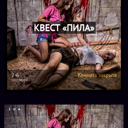
КВЕСТ «ПИЛА»
2-6
Комната закрыта
человек
1
of
4