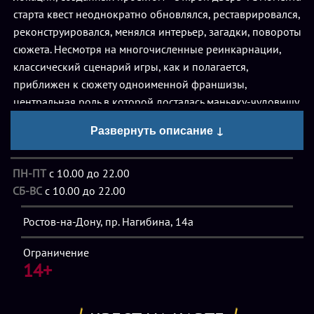
старта квест неоднократно обновлялся, реставрировался,
реконструировался, менялся интерьер, загадки, повороты
сюжета. Несмотря на многочисленные реинкарнации,
классический сценарий игры, как и полагается,
приближен к сюжету одноименной франшизы,
центральная роль в которой досталась маньяку-чудовищу.
Развернуть описание ↓
При всей любви к хоррорам и фильмам ужасов создатели
«Пилы» не стали превращать жутковатый и атмосферный
ПН-ПТ
с 10.00 до 22.00
благодаря звукам, свету, спецэффектам и декорациям
СБ-ВС
с 10.00 до 22.00
квест в банальный ужастик с актером, выскакивающим
из-за всех углов и поверхностей. Возможно, посетителям,
Ростов-на-Дону, пр. Нагибина, 14а
имеющим богатый опыт прохождения игр-
перформансов, будет недоставать собственных
Ограничение
душераздирающих криков и убийцы в маске, который
14+
гоняется за несчастными, сбившимися в кучку игроками
по всей локации, хватает их за волосы, ноги, руки и куда-