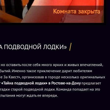
Комната закрыта
НА ПОДВОДНОЙ ЛОДКИ»
 но оставить после себя много ярких и живых впечатлений,
событий. Именно такое приключение дарит любителям
е За Квест», организовав в городе несколько оригинальных
т «Тайна подводной лодки» в Ростове-на-Дону
предлагает
загадки старой подводной лодки. Команда попадает на это
спытания могут ждать ее впереди.
, когда лодка только готовится к своему первому выходу в