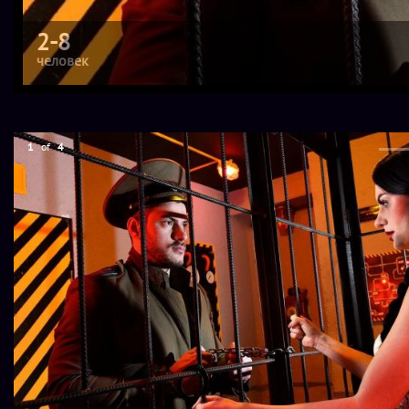
2-8
человек
1
of
4