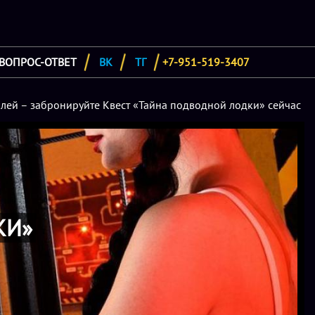
ВОПРОС-ОТВЕТ
ВК
ТГ
+7-951-519-3407
ублей – забронируйте Квест «Тайна подводной лодки» сейчас
КИ»