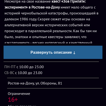
Несмотря на свое название
квест «Зов Припяти:
эксперимент» в Ростове-на-Дону
имеет мало общего с
историей чернобыльской катастрофы, произошедшей в
далеком 1986 году. Скорее сюжет игры основан на
альтернативной версии исторических событий или
происходит в параллельной реальности. Как бы там ни
было, знатоки и опытные квестеры заявляют, что
«эксперимент» - весьма интересный и качественный
escape the room с элементами перформанса. Последняя
Развернуть описание ↓
деталь обязана своим существованием присутствию
актера, который старательно пугает игроков, не давая им
оперативно решать задачи и включать мозг в нужные
ПН-ПТ
с 10.00 до 23.00
моменты.
СБ-ВС
с 10.00 до 23.00
Ростов-на-Дону, ул. Обороны, 81
Однако главная изюминка, ради которой и приходят на
квест «Зов Припяти: эксперимент» в Ростове-на-Дону
,
Ограничение
заключатся в его заданиях. Головоломки, ребусы, шифры,
16+
нестандартные решения, - задачки, над которыми