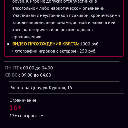
обуви. К игре не допускаются участники в
- Полное погружение в атмосферу заброшенной
алкогольном либо наркотическом опьянении.
пиццерии
Участникам с неустойчивой психикой, хроническими
- Детализированные авторские костюмы аниматроников,
заболеваниями, переломами, астмой и эпилепсией
воссозданные по образам культовых персонажей FNaF
квест категорически не рекомендован к
Режимы игры
прохождению.
ВИДЕО ПРОХОЖДЕНИЯ КВЕСТА:
1000 руб.
Фотографии игроков с актером - 250 руб.
LIGHT PIZZA (12+)
Практически не страшная, полностью бесконтактная
версия квеста. Прохождение строится на сюжете,
ПН-ПТ
с 09.00 до 04.00
атмосфере и сюжетных разделениях внутри игры. По
СБ-ВС
с 09.00 до 04.00
желанию можно добавить положительного персонажа
Ростов-на-Дону, ул. Курская, 15
(доплата 1000 руб.)
Ограничение
SPICY PIZZA (16+)
16+
Страшная контактная версия квеста. Это повышенный
12+
со взрослым
уровень интенсивности: могут взять за руку, за ногу,
усадить на пол и неожиданно переключить ваше