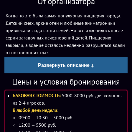
От организатора
Когда-то это была самая популярная пиццерия города.
Детский смех, яркие огни и любимые аниматроники
привлекали сюда сотни семей. Но всё изменилось после
серии загадочных исчезновений детей. Пиццерию
закрыли, а здание осталось медленно разрушаться вдали
от посторонних глаз.
Развернуть описание ↓
Спустя много лет появились слухи, что внутри до сих пор
работают старые механизмы. По ночам в пустых
Цены и условия бронирования
коридорах слышны шаги, а камеры наблюдения
фиксируют движение там, где никого не должно быть.
БАЗОВАЯ СТОИМОСТЬ:
5000-8000 руб. для команды
Некоторые уверены, что души пропавших детей навсегда
из 2-4 игроков.
остались заперты внутри аниматроников. Другие считают,
В любой день недели:
что за всем стоит таинственная Марионетка, которая
09:00 — 10:30 — 5000 руб.
хранит главную тайну этого места.
12:00 — 5500 руб.