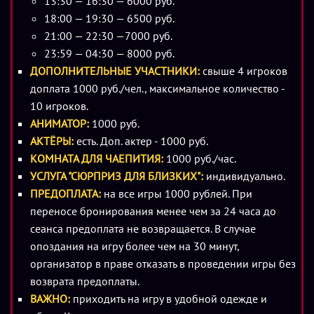
13:30 — 16:30 — 6000 руб.
Недавно в сети появилось странное объявление о наборе
18:00 — 19:30 — 6500 руб.
сотрудников в заброшенную пиццерию. Никто не знает,
21:00 — 22:30 —7000 руб.
кто его разместил. Но те, кто приходил на собеседование,
23:59 — 04:30 — 8000 руб.
больше не выходили на связь.
ДОПОЛНИТЕЛЬНЫЕ УЧАСТНИКИ:
свыше 4 игроков
доплата 1000 руб./чел., максимальное количество -
Особенности:
10 игроков.
АНИМАТОР:
1000 руб.
- По мотивам культовой игры Five Nights at Freddy’s
АКТЁРЫ:
есть. Доп. актер - 1000 руб.
- Искусственный интеллект, влияющий на ход игры
КОМНАТА ДЛЯ ЧАЕПИТИЯ:
1000 руб./час.
- Нелинейное прохождение и вариативный сюжет
УСЛУГА "СЮРПРИЗ ДЛЯ БЛИЗКИХ":
индивидуально.
- Мощная аудиосистема
ПРЕДОПЛАТА:
на все игры 1000 рублей. При
- Иммерсивное световое шоу и спецэффекты
переносе бронирования менее чем за 24 часа до
- Настоящие игровые автоматы, созданные специально
сеанса предоплата не возвращается. В случае
для квеста
опоздания на игру более чем на 30 минут,
- От 3 персонажей, возможность добавить
организатор в праве отказать в проведении игры без
дополнительного - 1000 рублей
возврата предоплаты.
- Индивидуальные задания и разделения для каждого
ВАЖНО:
приходить на игру в удобной одежде и
участника