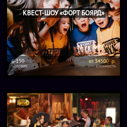
КВЕСТ-ШОУ «ФОРТ БОЯРД»
6-150
от 34500 р.
человек
стоимость