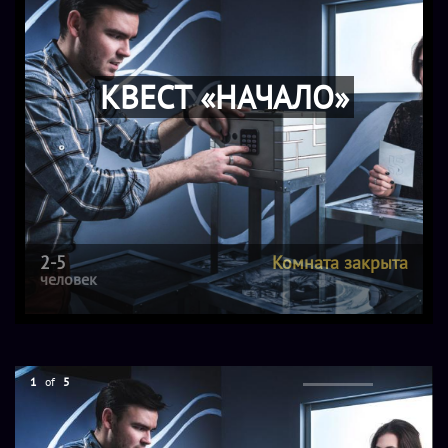
КВЕСТ «НАЧАЛО»
2-5
Комната закрыта
человек
1
of
5