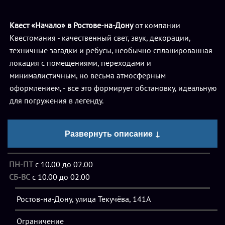
Квест «Начало» в Ростове-на-Дону
от компании
Квестомания - качественный свет, звук, декорации,
техничные загадки и ребусы, необычно спланированная
локация с помещениями, переходами и
минималистичным, но весьма атмосферным
оформлением, - все это формирует обстановку, идеальную
для погружения в легенду.
Уже при входе вы понимаете, что в этой компании
Развернуть описание ↓
работают только профессионалы. Уютная зона отдыха,
где можно выпить чашечку кофе и обсудить с друзьями
ПН-ПТ
с 10.00 до 02.00
подробности пережитого приключения или подождать
СБ-ВС
с 10.00 до 02.00
своей очереди, приветливые администраторы и
качественное введение в историю квеста сходу
Ростов-на-Дону, улица Текучёва, 141А
формируют положительное впечатление. Игроки
настраиваются на нечто особенное, и не ошибаются в
Ограничение