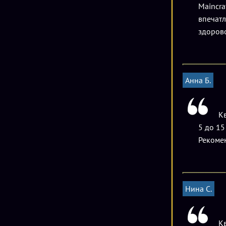
Mainсra
впечатл
здорово
Анна Б.
Кв
5 до 15
Рекомен
Нина С.
Кв