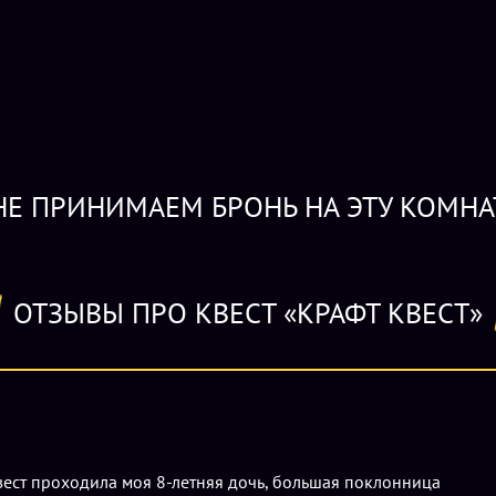
Оптимальное количество игроков для прохож
участников – 7 игроков (потребуется доплата)
составляет 2400-3000 рублей из расчета на 
внесения предоплаты (1000 рублей). Игрока
обувь (детям – запасные носочки, поскольку 
покрытию, кубикам и преодолевать препятст
Е ПРИНИМАЕМ БРОНЬ НА ЭТУ КОМНА
ОТЗЫВЫ ПРО КВЕСТ «КРАФТ КВЕСТ»
вест проходила моя 8-летняя дочь, большая поклонница