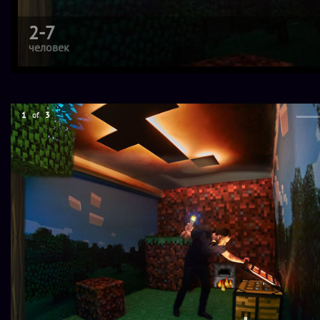
2-7
человек
1
of
3