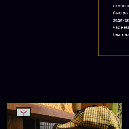
особенн
быстро 
задачек
час нез
Благода