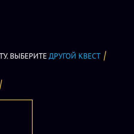
дения «Крафт квеста» - 5 человек, максимальное число
. Стоимость участия в игре, которая длится не более часа,
2-5 человек. Бронь игрового времени осуществляется после
м настоятельно рекомендуется захватить с собой сменную
так им будет удобнее лазать, бегать и ползать по мягкому
вия).
ТУ. ВЫБЕРИТЕ
ДРУГОЙ КВЕСТ