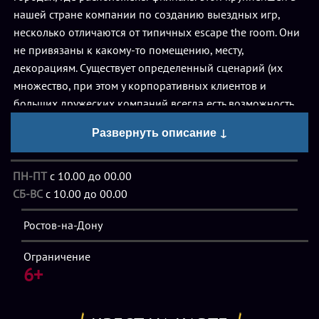
нашей стране компании по созданию выездных игр,
несколько отличаются от типичных escape the room. Они
не привязаны к какому-то помещению, месту,
декорациям. Существует определенный сценарий (их
множество, при этом у корпоративных клиентов и
больших дружеских компаний всегда есть возможность
заказать эксклюзивный квест к «особому случаю) и
Развернуть описание ↓
соответствующие ему роли.
ПН-ПТ
с 10.00 до 00.00
Роли распределяются среди участников игры случайным
СБ-ВС
с 10.00 до 00.00
образом либо по желанию. Дальше начинается само
действие. Посвященный каждой роли буклет содержит
Ростов-на-Дону
точное описание характера персонажа, его внешнего
вида, присущего ему поведения, его отношений с другими
Ограничение
участниками, определенных целей, которых ему надо
6+
достичь, и средств, которыми он может их добиваться.
Помимо этого, в игре может участвовать реквизит (по